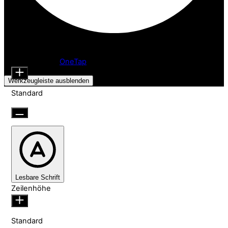
Barrierefreiheitsanpassungen
Inhaltsmodule
Schriftgröße
Präsentiert von
OneTap
Werkzeugleiste ausblenden
Standard
Lesbare Schrift
Zeilenhöhe
Standard