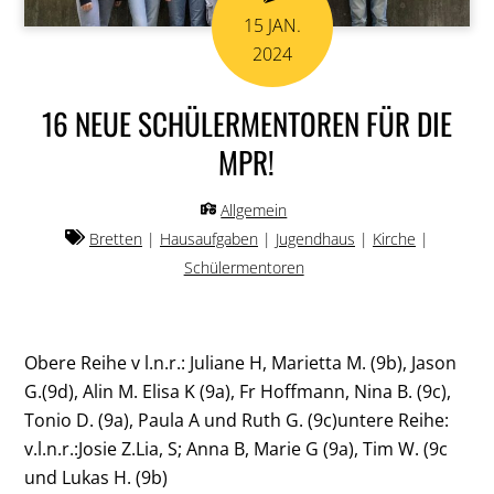
15
JAN.
2024
16 NEUE SCHÜLERMENTOREN FÜR DIE
MPR!
Allgemein
Bretten
|
Hausaufgaben
|
Jugendhaus
|
Kirche
|
Schülermentoren
Obere Reihe v l.n.r.: Juliane H, Marietta M. (9b), Jason
G.(9d), Alin M. Elisa K (9a), Fr Hoffmann, Nina B. (9c),
Tonio D. (9a), Paula A und Ruth G. (9c)untere Reihe:
v.l.n.r.:Josie Z.Lia, S; Anna B, Marie G (9a), Tim W. (9c
und Lukas H. (9b)