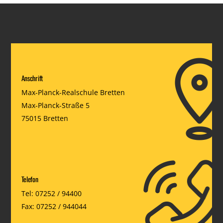
Anschrift
Max-Planck-Realschule Bretten
Max-Planck-Straße 5
75015 Bretten
Telefon
Tel: 07252 / 94400
Fax: 07252 / 944044