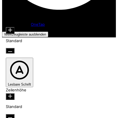
Barrierefreiheitsanpassungen
Inhaltsmodule
Schriftgröße
Präsentiert von
OneTap
Werkzeugleiste ausblenden
Standard
Lesbare Schrift
Zeilenhöhe
Standard