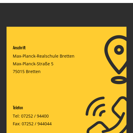
Anschrift
Max-Planck-Realschule Bretten
Max-Planck-Straße 5
75015 Bretten
Telefon
Tel: 07252 / 94400
Fax: 07252 / 944044