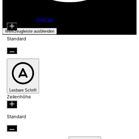
Barrierefreiheitsanpassungen
Inhaltsmodule
Schriftgröße
Präsentiert von
OneTap
Werkzeugleiste ausblenden
Standard
Lesbare Schrift
Zeilenhöhe
Standard