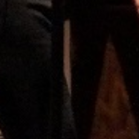
standardisiertes Instrument zur
Erfassung von Kompetenzen in den
Fächern Deutsch, Mathematik und der
ersten Fremdsprache (Englisch oder
Französisch). Die Tests sind nicht
benotet und dienen als diagnostisches
Feedback für Schulen, Lehrkräfte und die
Bildungsverwaltung, um den Lernstand
der Schülerinnen und Schüler mit Blick
auf die nationalen Bildungsstandards zu
ermitteln.
VERA 8 – Englisch