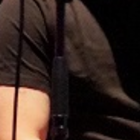
Anmeldung für die neuen Fünftklässler
(Schuljahr 2026/2027).
Fachpraktische
Prüfungen (AES,T,) +
Kommunikationsprüfung
(F)
Datum:
11. März 2026 –
18. März 2026
Uhrzeit:
Ort:
MPR