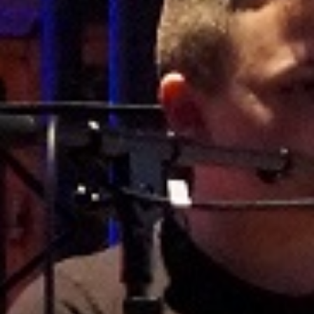
Anmeldung 5. Klassen
Datum:
09. März 2026 –
12. März 2026
Uhrzeit:
Mo. 09.03.26 – 7:15 -12:30
Uhr und 13:30-17:00 Uhr
Di. 10.03.26 – 7:15 -12:30
Uhr und 13:30-16:00 Uhr
Mi 11.03.26 – 7:15 -12:30
Uhr und 13:30-16:00 Uhr
Do. 12.03.26 – 7:15 -12:30
Uhr
Ort:
MPR