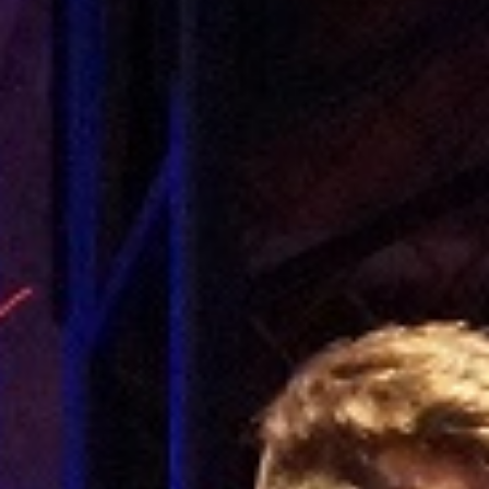
Elternabend für die Klassen 8 bis 10.
Klassenpflegschaftssitzungen
Klasse 5-7
Datum:
12. Februar 2026
Uhrzeit:
19:00 – 21:00 Uhr
Ort:
MPR
Elternabend für die Klassen 5 bis 7.