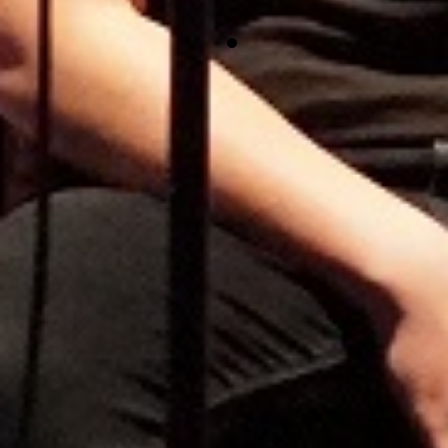
Fachpraktische Prüfung in den Fächern
AES, Technik sowie
Kommunikationsprüfung in Französisch.
VERA 8 – Deutsch
Datum:
13. März 2026
Uhrzeit:
Ort:
MPR
VERA 8 steht für Vergleichsarbeiten in
der 8. Jahrgangsstufe und ist ein