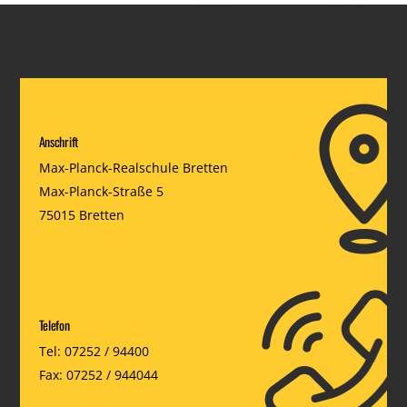
Anschrift
Max-Planck-Realschule Bretten
Max-Planck-Straße 5
75015 Bretten
Telefon
Tel: 07252 / 94400
Fax: 07252 / 944044