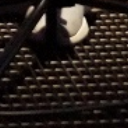
ermitteln.
VERA 8 – Mathematik
Datum:
20. März 2026
Uhrzeit:
Ort:
MPR
VERA 8 steht für Vergleichsarbeiten in
der 8. Jahrgangsstufe und ist ein
standardisiertes Instrument zur
Erfassung von Kompetenzen in den
Fächern Deutsch, Mathematik und der