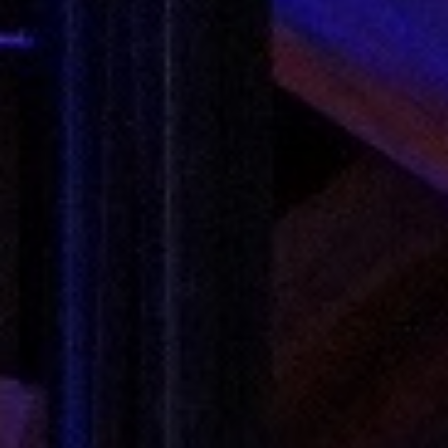
Ort:
MPR
Wir öffnen die Türen und zeigen unsere
MPR.
Klassenpflegschaftssitzungen
Klasse 8-10
Datum:
10. Februar 2026
Uhrzeit:
19:00 – 21:00 Uhr
Ort:
MPR