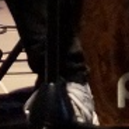
Datum:
17. März 2026
Uhrzeit:
Ort:
MPR
VERA 8 steht für Vergleichsarbeiten in
der 8. Jahrgangsstufe und ist ein
standardisiertes Instrument zur
Erfassung von Kompetenzen in den
Fächern Deutsch, Mathematik und der
ersten Fremdsprache (Englisch oder
Französisch). Die Tests sind nicht
benotet und dienen als diagnostisches
Feedback für Schulen, Lehrkräfte und die
Bildungsverwaltung, um den Lernstand
der Schülerinnen und Schüler mit Blick
auf die nationalen Bildungsstandards zu