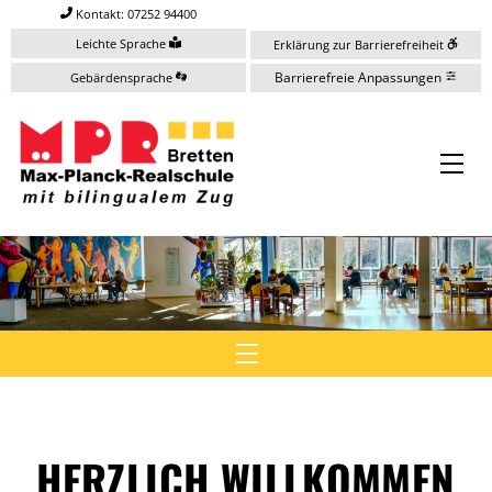
Skip
Kontakt: 07252 94400
to
Leichte Sprache
Erklärung zur Barrierefreiheit
content
Barrierefreie Anpassungen
Gebärdensprache
Me
Menu
HERZLICH WILLKOMMEN