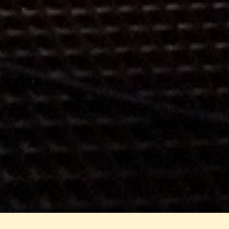
ersten Fremdsprache (Englisch oder
Französisch). Die Tests sind nicht
benotet und dienen als diagnostisches
Feedback für Schulen, Lehrkräfte und die
Bildungsverwaltung, um den Lernstand
der Schülerinnen und Schüler mit Blick
auf die nationalen Bildungsstandards zu
ermitteln.