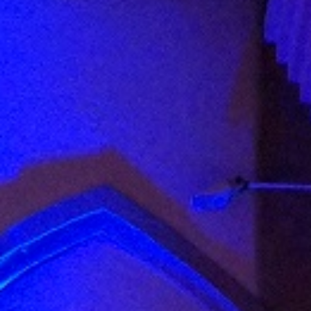
Tag der offenen Tür
Datum:
07. Februar 2026 (sa
Uhrzeit:
11:00 – 15:00 Uhr
Ort:
MPR