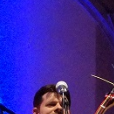
Klassenpflegschafts
Klasse 8-10
Datum:
10. Februar 2026
Uhrzeit:
19:00 – 21:00 Uhr
Ort:
MPR