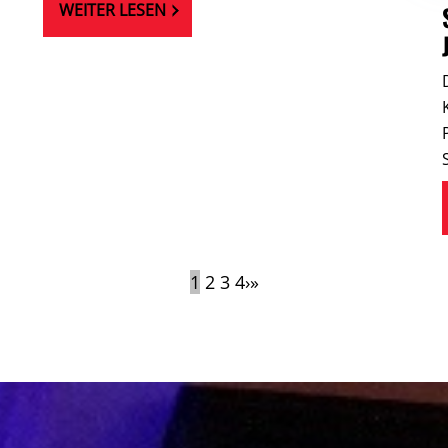
WEITER LESEN
1
2
3
4
›
»